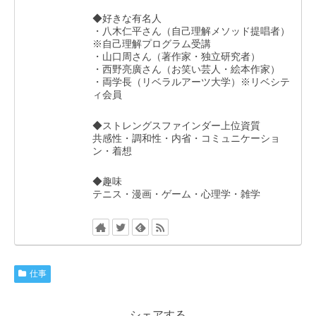
◆好きな有名人
・八木仁平さん（自己理解メソッド提唱者）
※自己理解プログラム受講
・山口周さん（著作家・独立研究者）
・西野亮廣さん（お笑い芸人・絵本作家）
・両学長（リベラルアーツ大学）※リベシテ
ィ会員
◆ストレングスファインダー上位資質
共感性・調和性・内省・コミュニケーショ
ン・着想
◆趣味
テニス・漫画・ゲーム・心理学・雑学
仕事
シェアする