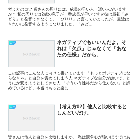
考え方のコツ 皆さんの周りには、成長の早い人・遅い人がいます
か？ 私の周りでは2歳の息子が一番成長が早いですｗ彼は最初「み
どり」と発音できなくて、「びりり」と言っていましたが、最近は
きれいに発音するようになりました。「みど...
ネガティブでもいいんだよ。そ
人生
れは「欠点」じゃなくて「あな
たの仕様」だから。
この記事はこんな人に向けて書いています 「もっとポジティブにな
らなきゃ」と自分を責めてしまう人 ネガティブな自分が嫌いで、ど
うにか変えようとしてきた人 「そういう性格だから仕方ない」と諦
めているけど、本当はもっと楽に...
【考え方02】他人と比較すると
人生
しんどいだけ。
皆さんは他人と自分を比較しますか。 私は競争心が強いほうではあ