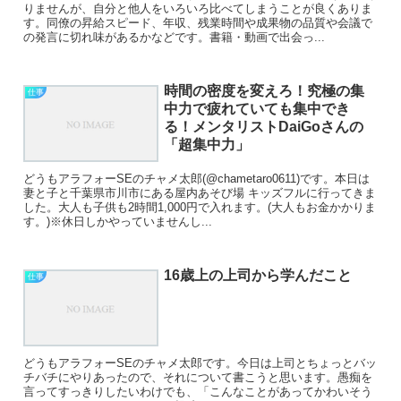
りませんが、自分と他人をいろいろ比べてしまうことが良くありま
す。同僚の昇給スピード、年収、残業時間や成果物の品質や会議で
の発言に切れ味があるかなどです。書籍・動画で出会っ...
時間の密度を変えろ！究極の集
仕事
中力で疲れていても集中でき
る！メンタリストDaiGoさんの
「超集中力」
どうもアラフォーSEのチャメ太郎(@chametaro0611)です。本日は
妻と子と千葉県市川市にある屋内あそび場 キッズフルに行ってきま
した。大人も子供も2時間1,000円で入れます。(大人もお金かかりま
す。)※休日しかやっていませんし...
16歳上の上司から学んだこと
仕事
どうもアラフォーSEのチャメ太郎です。今日は上司とちょっとバッ
チバチにやりあったので、それについて書こうと思います。愚痴を
言ってすっきりしたいわけでも、「こんなことがあってかわいそう