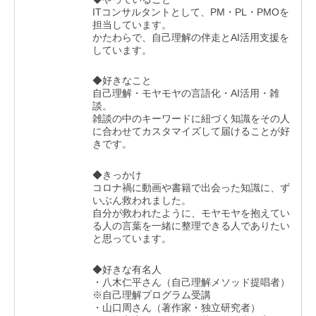
ITコンサルタントとして、PM・PL・PMOを
担当しています。
かたわらで、自己理解の伴走とAI活用支援を
しています。
◆好きなこと
自己理解・モヤモヤの言語化・AI活用・雑
談。
雑談の中のキーワードに紐づく知識をその人
に合わせてカスタマイズして届けることが好
きです。
◆きっかけ
コロナ禍に動画や書籍で出会った知識に、ず
いぶん救われました。
自分が救われたように、モヤモヤを抱えてい
る人の言葉を一緒に整理できる人でありたい
と思っています。
◆好きな有名人
・八木仁平さん（自己理解メソッド提唱者）
※自己理解プログラム受講
・山口周さん（著作家・独立研究者）