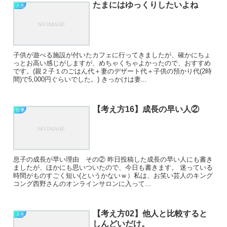
たまにはゆっくりしたいよね
人生
子供が遊べる施設が付いたカフェに行ってきましたが、確かにちょ
っとお高い感じがしますが、めちゃくちゃよかったので、おすすめ
です。(親２子１のごはん代＋妻のデザート代＋子供の預かり代(2時
間)で5,000円ぐらいでした。) きっかけは妻...
【考え方16】成長の早い人②
仕事
息子の成長が早い理由 その② 昨日投稿した成長の早い人にも書き
ましたが、ほかにも思いついたので、今日も書きます。 迷っている
時間がものすごく短い(というかないｗ）私は、お笑い芸人のキング
コング西野さんのオンラインサロンに入って...
【考え方02】他人と比較すると
人生
しんどいだけ。