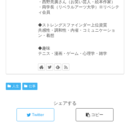
・西野亮廣さん（お笑い芸人・絵本作家）
・両学長（リベラルアーツ大学）※リベシテ
ィ会員
◆ストレングスファインダー上位資質
共感性・調和性・内省・コミュニケーショ
ン・着想
◆趣味
テニス・漫画・ゲーム・心理学・雑学
人生
仕事
シェアする
Twitter
コピー