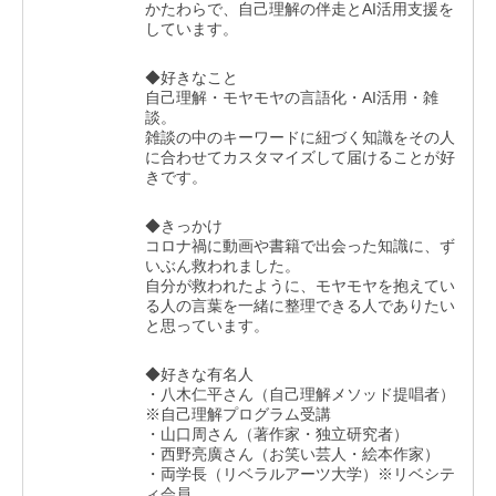
かたわらで、自己理解の伴走とAI活用支援を
しています。
◆好きなこと
自己理解・モヤモヤの言語化・AI活用・雑
談。
雑談の中のキーワードに紐づく知識をその人
に合わせてカスタマイズして届けることが好
きです。
◆きっかけ
コロナ禍に動画や書籍で出会った知識に、ず
いぶん救われました。
自分が救われたように、モヤモヤを抱えてい
る人の言葉を一緒に整理できる人でありたい
と思っています。
◆好きな有名人
・八木仁平さん（自己理解メソッド提唱者）
※自己理解プログラム受講
・山口周さん（著作家・独立研究者）
・西野亮廣さん（お笑い芸人・絵本作家）
・両学長（リベラルアーツ大学）※リベシテ
ィ会員