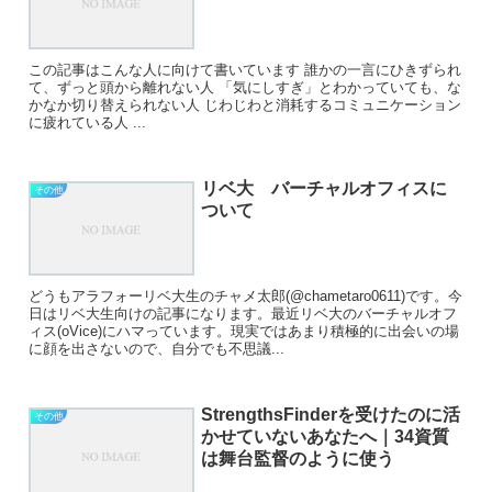
この記事はこんな人に向けて書いています 誰かの一言にひきずられ
て、ずっと頭から離れない人 「気にしすぎ」とわかっていても、な
かなか切り替えられない人 じわじわと消耗するコミュニケーション
に疲れている人 ...
リベ大 バーチャルオフィスに
その他
ついて
どうもアラフォーリベ大生のチャメ太郎(@chametaro0611)です。今
日はリベ大生向けの記事になります。最近リベ大のバーチャルオフ
ィス(oVice)にハマっています。現実ではあまり積極的に出会いの場
に顔を出さないので、自分でも不思議...
StrengthsFinderを受けたのに活
その他
かせていないあなたへ｜34資質
は舞台監督のように使う