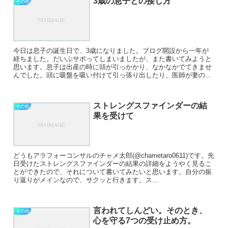
3歳の息子との接し方
その他
今日は息子の誕生日で、3歳になりました。ブログ開設から一年が
経ちました。だいぶサボってしまいましたが、また書いてみようと
思います。息子は出産の時に頭が引っかかり、なかなかでてきませ
んでした。頭に吸盤を吸い付けて引っ張り出したり、医師が妻の...
ストレングスファインダーの結
その他
果を受けて
どうもアラフォーコンサルのチャメ太郎(@chametaro0611)です。先
日受けたストレングスファインダーの結果の詳細をようやく見るこ
とができたので、それについて書いてみたいと思います。自分の振
り返りがメインなので、サクッと行きます。ス...
言われてしんどい。そのとき、
その他
心を守る7つの受け止め方。