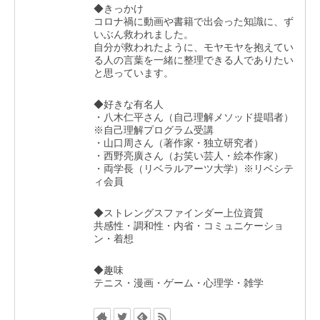
◆きっかけ
コロナ禍に動画や書籍で出会った知識に、ず
いぶん救われました。
自分が救われたように、モヤモヤを抱えてい
る人の言葉を一緒に整理できる人でありたい
と思っています。
◆好きな有名人
・八木仁平さん（自己理解メソッド提唱者）
※自己理解プログラム受講
・山口周さん（著作家・独立研究者）
・西野亮廣さん（お笑い芸人・絵本作家）
・両学長（リベラルアーツ大学）※リベシテ
ィ会員
◆ストレングスファインダー上位資質
共感性・調和性・内省・コミュニケーショ
ン・着想
◆趣味
テニス・漫画・ゲーム・心理学・雑学