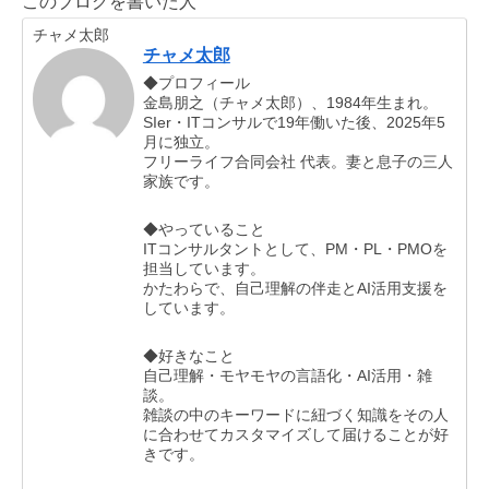
このブログを書いた人
チャメ太郎
チャメ太郎
◆プロフィール
金島朋之（チャメ太郎）、1984年生まれ。
SIer・ITコンサルで19年働いた後、2025年5
月に独立。
フリーライフ合同会社 代表。妻と息子の三人
家族です。
◆やっていること
ITコンサルタントとして、PM・PL・PMOを
担当しています。
かたわらで、自己理解の伴走とAI活用支援を
しています。
◆好きなこと
自己理解・モヤモヤの言語化・AI活用・雑
談。
雑談の中のキーワードに紐づく知識をその人
に合わせてカスタマイズして届けることが好
きです。