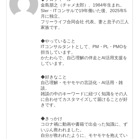
金島朋之（チャメ太郎）、1984年生まれ。
SIer・ITコンサルで19年働いた後、2025年5
月に独立。
フリーライフ合同会社 代表。妻と息子の三人
家族です。
◆やっていること
ITコンサルタントとして、PM・PL・PMOを
担当しています。
かたわらで、自己理解の伴走とAI活用支援を
しています。
◆好きなこと
自己理解・モヤモヤの言語化・AI活用・雑
談。
雑談の中のキーワードに紐づく知識をその人
に合わせてカスタマイズして届けることが好
きです。
◆きっかけ
コロナ禍に動画や書籍で出会った知識に、ず
いぶん救われました。
自分が救われたように、モヤモヤを抱えてい